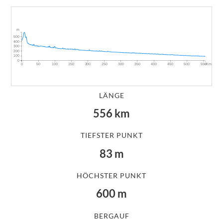
m
500
400
300
200
100
0
~Km
0
50
100
150
200
250
300
350
400
450
500
550
LÄNGE
556
km
TIEFSTER PUNKT
83
m
HÖCHSTER PUNKT
600
m
BERGAUF