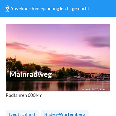
Yovelino - Reiseplanung leicht gemacht.
Mainradweg
©
samoht2807 / Fotolia
Radfahren
600
km
Deutschland
Baden-Würtemberg