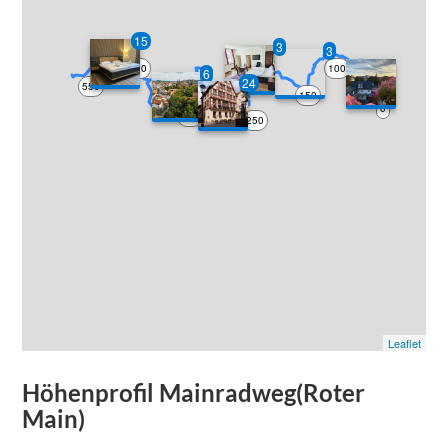
15
3
3
500
100
6
50
24
200
550
350
150
450
300
0
400
250
Leaflet
Höhenprofil
Mainradweg(Roter
Main)