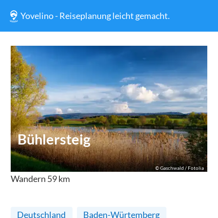
Yovelino - Reiseplanung leicht gemacht.
Bühlersteig
©
Gaschwald / Fotolia
Wandern
59
km
Deutschland
Baden-Würtemberg