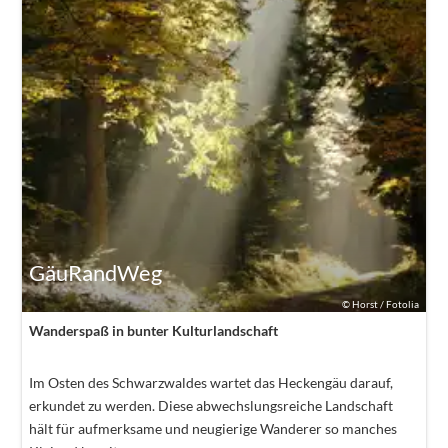
GäuRandWeg
©
Horst / Fotolia
Wanderspaß in bunter Kulturlandschaft
Im Osten des Schwarzwaldes wartet das Heckengäu darauf,
erkundet zu werden. Diese abwechslungsreiche Landschaft
hält für aufmerksame und neugierige Wanderer so manches