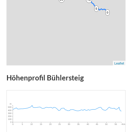
5
0
Leaflet
Höhenprofil
Bühlersteig
m
500
400
300
200
100
0
~Km
0
5
10
15
20
25
30
35
40
45
50
55