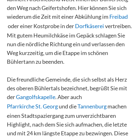
den Weg nach Geifertshofen. Hier können Sie sich
wiederum die Zeit mit einer Abkühlung im
Freibad
oder einer Kostprobe in der
Dorfkäserei
vertreiben.
Mit gutem Heumilchkäse im Gepäck schlagen Sie
nun die nördliche Richtung ein und verlassen den
Weg kurzzeitig, um die Etappe im schönen
Bühlertann zu beenden.
Die freundliche Gemeinde, die sich selbst als Herz
des oberen Bühlertals bezeichnet, begrüßt Sie mit
der
Gangolfskapelle
. Aber auch
Pfarrkirche St. Georg
und die
Tannenburg
machen
einen Stadtspaziergang zum unverzichtbaren
Highlight, nach dem Sie sich aufmachen, die letzte
und mit 24 km längste Etappe zu bezwingen. Diese