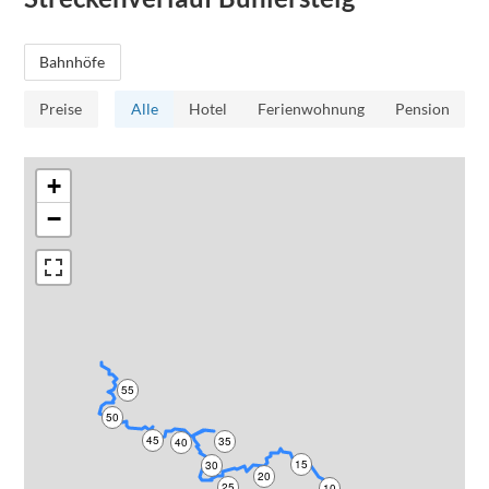
Bahnhöfe
Preise
Alle
Hotel
Ferienwohnung
Pension
+
−
55
50
45
35
40
15
30
20
25
10