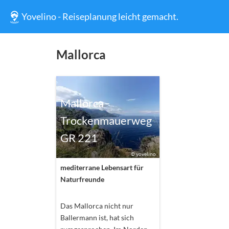
Yovelino - Reiseplanung leicht gemacht.
Mallorca
Mallorca -
Trockenmauerweg
GR 221
©
yovelino
mediterrane Lebensart für
Naturfreunde
Das Mallorca nicht nur
Ballermann ist, hat sich