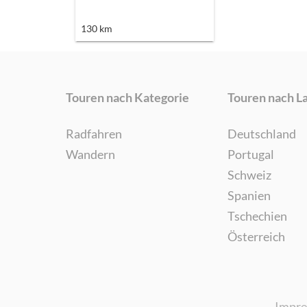
130
km
Touren nach Kategorie
Touren nach L
Radfahren
Deutschland
Wandern
Portugal
Schweiz
Spanien
Tschechien
Österreich
Impr