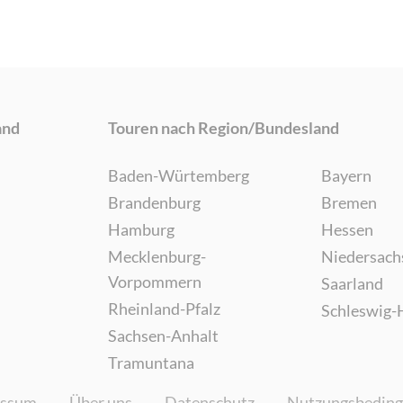
and
Touren nach Region/Bundesland
Baden-Würtemberg
Bayern
Brandenburg
Bremen
Hamburg
Hessen
Mecklenburg-
Niedersach
Vorpommern
Saarland
Rheinland-Pfalz
Schleswig-
Sachsen-Anhalt
Tramuntana
essum
Über uns
Datenschutz
Nutzungsbedin