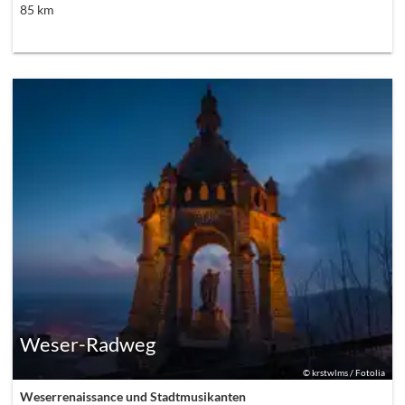
85
km
Weser-Radweg
©
krstwlms / Fotolia
Weserrenaissance und Stadtmusikanten