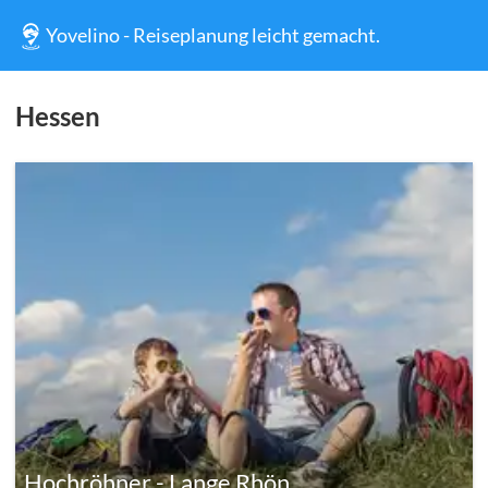
Yovelino - Reiseplanung leicht gemacht.
Hessen
Hochröhner - Lange Rhön