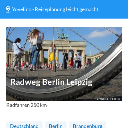
Yovelino - Reiseplanung leicht gemacht.
Radweg Berlin Leipzig
©
finecki / Fotolia
Radfahren
250
km
Deutschland
Berlin
Brandenburg