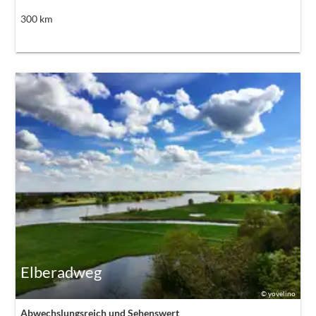
300
km
Elberadweg
©
yovelino
Abwechslungsreich und Sehenswert