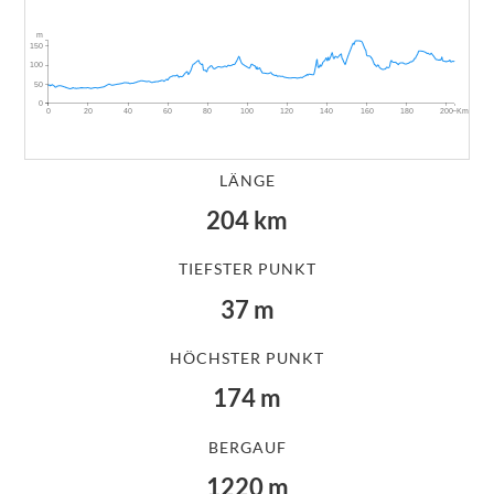
m
150
100
50
0
~Km
0
20
40
60
80
100
120
140
160
180
200
LÄNGE
204
km
TIEFSTER PUNKT
37
m
HÖCHSTER PUNKT
174
m
BERGAUF
1220
m