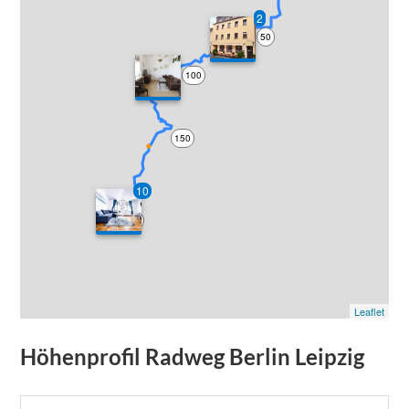
2
50
100
150
10
200
Leaflet
Höhenprofil
Radweg Berlin Leipzig