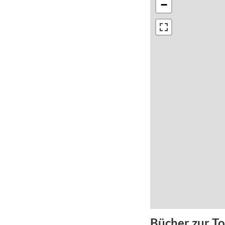
−
Bücher zur T