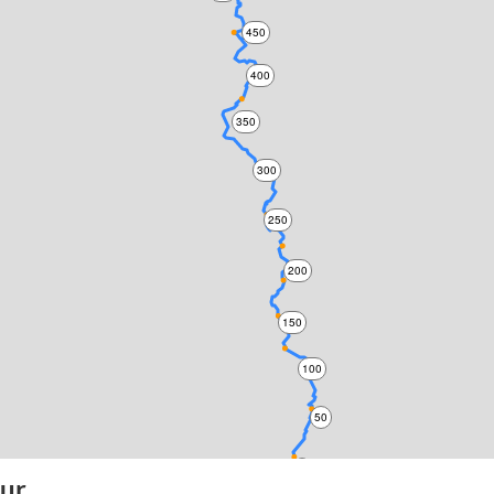
450
400
350
300
250
200
150
100
50
0
our