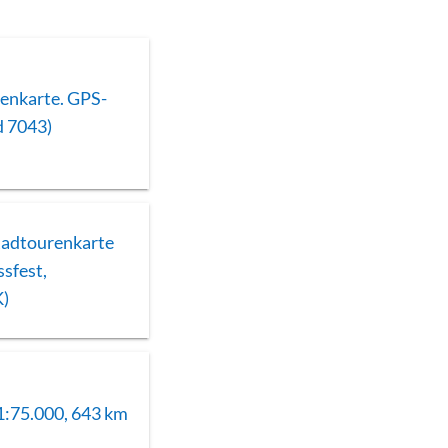
enkarte. GPS-
d 7043)
Radtourenkarte
ssfest,
K)
1:75.000, 643 km