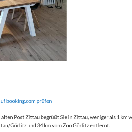
auf booking.com prüfen
alten Post Zittau begrüßt Sie in Zittau, weniger als 1 km v
tau/Görlitz und 34 km vom Zoo Görlitz entfernt.