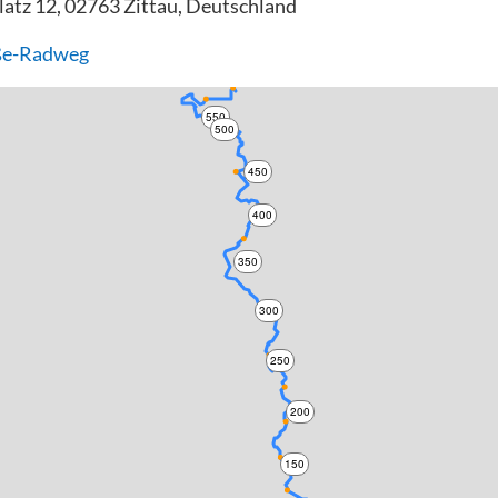
atz 12, 02763 Zittau, Deutschland
ße-Radweg
550
500
450
400
350
300
250
200
150