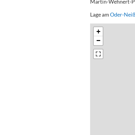
Martin-Wehnert-Pl
Lage am
Oder-Nei
+
−