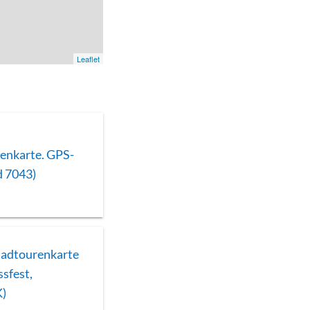
Leaflet
enkarte. GPS-
d 7043)
Radtourenkarte
ssfest,
K)