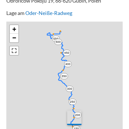
Obrońców Pokoju 19, 66-620 Gubin, Polen
Lage am
Oder-Neiße-Radweg
+
−
550
500
450
400
350
300
250
200
150