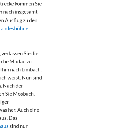
 Strecke kommen Sie
ich nach insgesamt
en Ausflug zu den
Landesbühne
 verlassen Sie die
liche Mudau zu
fhin nach Limbach.
ach weist. Nun sind
n. Nach der
en Sie Mosbach.
iger
was her. Auch eine
 aus. Das
haus
sind nur