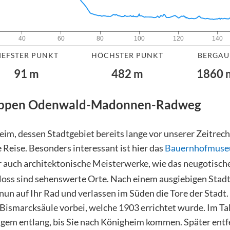
40
60
80
100
120
140
IEFSTER PUNKT
HÖCHSTER PUNKT
BERGAU
91
m
482
m
1860
appen
Odenwald-Madonnen-Radweg
eim, dessen Stadtgebiet bereits lange vor unserer Zeitrec
 Reise. Besonders interessant ist hier das
Bauernhofmus
er auch architektonische Meisterwerke, wie das neugotisch
loss sind sehenswerte Orte. Nach einem ausgiebigen Sta
nun auf Ihr Rad und verlassen im Süden die Tore der Stadt.
Bismarcksäule vorbei, welche 1903 errichtet wurde. Im T
igem entlang, bis Sie nach Königheim kommen. Später entfe