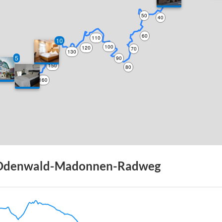
30
50
40
60
110
10
100
120
70
140
130
5
90
150
80
160
170
Odenwald-Madonnen-Radweg