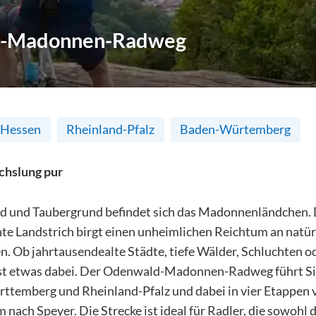
-Madonnen-Radweg
Hessen
Rheinland-Pfalz
Baden-Würtemberg
chslung pur
 und Taubergrund befindet sich das Madonnenländchen. 
nte Landstrich birgt einen unheimlichen Reichtum an natü
n. Ob jahrtausendealte Städte, tiefe Wälder, Schluchten o
ist etwas dabei. Der Odenwald-Madonnen-Radweg führt Si
temberg und Rheinland-Pfalz und dabei in vier Etappen 
nach Speyer. Die Strecke ist ideal für Radler, die sowohl 