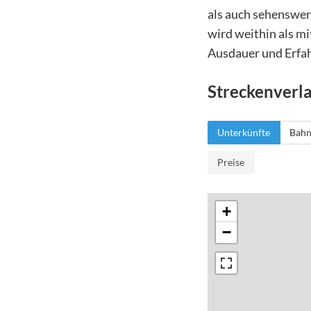
als auch sehenswer
wird weithin als mi
Ausdauer und Erfah
Streckenverl
Unterkünfte
Bahn
Preise
+
−