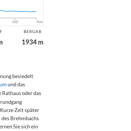
~Km
160
F
BERGAB
m
1934
m
hnung besiedelt
eum
und das
e Rathaus oder das
dtrundgang
 Kurze Zeit später
al des Brehmbachs
rnen Sie sich ein