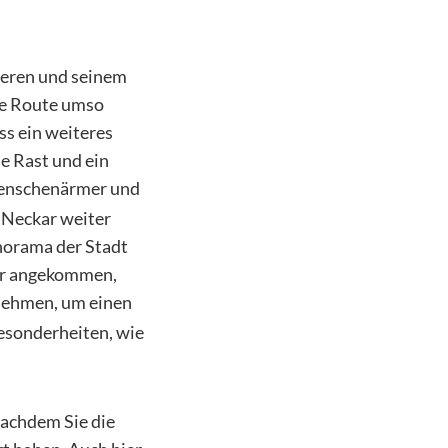
ueren und seinem
die Route umso
ss ein weiteres
e Rast und ein
menschenärmer und
r Neckar weiter
norama der Stadt
ier angekommen,
 nehmen, um einen
Besonderheiten, wie
nachdem Sie die