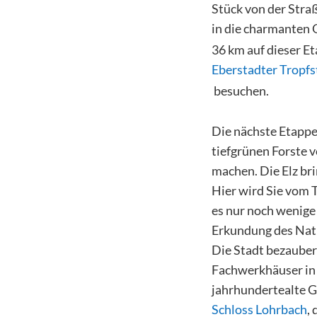
Stück von der Stra
in die charmanten 
36 km auf dieser E
Eberstadter Tropfs
besuchen.
Die nächste Etappe 
tiefgrünen Forste 
machen. Die Elz br
Hier wird Sie vom 
es nur noch wenige
Erkundung des Nat
Die Stadt bezaubert
Fachwerkhäuser in 
jahrhundertealte G
Schloss Lohrbach
, 