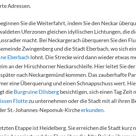
te Adressen.
eginnen Sie die Weiterfahrt, indem Sie den Neckar überq
ewaldeten Uferzonen gleichen idyllischen Lichtungen, die 
nussradler macht. Bei Neckargerach überqueren Sie den Flu
 Gemeinde Zwingenberg und die Stadt Eberbach, wo sich ein
ine Eberbach
lohnt. Die Strecke wird dann wieder etwas 
eim an der Hirschhorner Neckarschleife. Hier leitet Sie de
e später nach Neckargemünd kommen. Das zauberhafte Pa
immer eine Überquerung und einen Schnappschuss wert. H
gt die
Burgruine Dilsberg
besichtigen, sich einen Tag Zeit
ssen Flotte
zu unternehmen oder die Stadt mit all ihren 
 der St.-Johannes-Nepomuk-Kirche
erkunden
.
etzten Etappe ist Heidelberg. Sie erreichen die Stadt kurz 