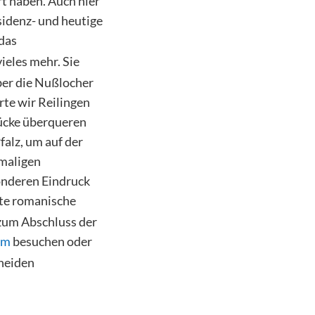
t haben. Auch hier
sidenz- und heutige
 das
ieles mehr. Sie
ber die Nußlocher
rte wir Reilingen
rücke überqueren
alz, um auf der
emaligen
sonderen Eindruck
ößte romanische
 zum Abschluss der
um
besuchen oder
heiden