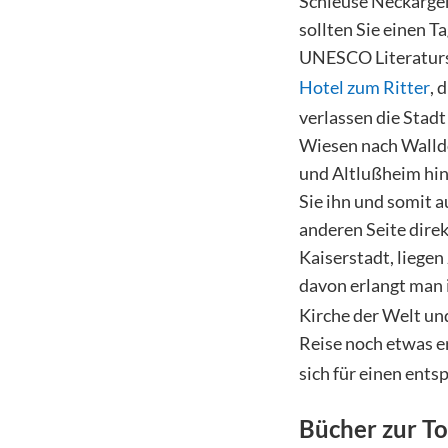
Schleuse Neckargem
sollten Sie einen T
UNESCO Literaturst
Hotel zum Ritter
, 
verlassen die Stad
Wiesen nach Walldor
und Altlußheim hint
Sie ihn und somit 
anderen Seite dire
Kaiserstadt, liege
davon erlangt man 
Kirche der Welt un
Reise noch etwas er
sich für einen ent
Bücher zur T