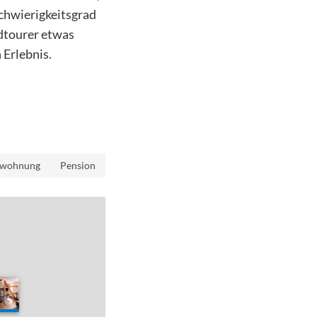
Schwierigkeitsgrad
adtourer etwas
 Erlebnis.
nwohnung
Pension
0