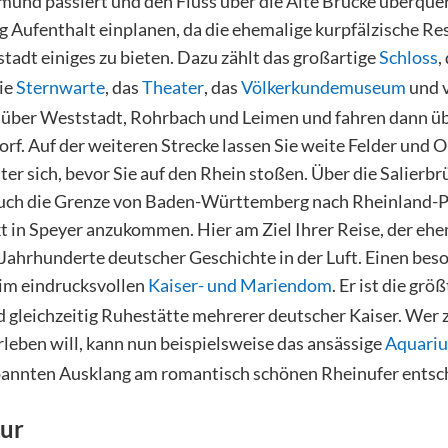
ünd passiert und den Fluss über die Alte Brücke überquer
ag Aufenthalt einplanen, da die ehemalige kurpfälzische Re
adt einiges zu bieten. Dazu zählt das großartige
Schloss
,
die
Sternwarte
, das
Theater
, das
Völkerkundemuseum
und v
t über Weststadt, Rohrbach und Leimen und fahren dann ü
f. Auf der weiteren Strecke lassen Sie weite Felder und O
er sich, bevor Sie auf den Rhein stoßen. Über die Salierb
auch die Grenze von Baden-Württemberg nach Rheinland-Pf
kt in Speyer anzukommen. Hier am Ziel Ihrer Reise, der eh
n Jahrhunderte deutscher Geschichte in der Luft. Einen be
im eindrucksvollen
Kaiser- und Mariendom
. Er ist die gr
d gleichzeitig Ruhestätte mehrerer deutscher Kaiser. Wer
leben will, kann nun beispielsweise das ansässige
Aquari
spannten Ausklang am romantisch schönen Rheinufer entsc
our