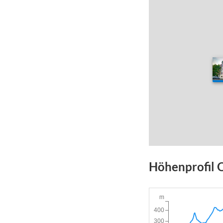
Höhenprofil
m
400
300