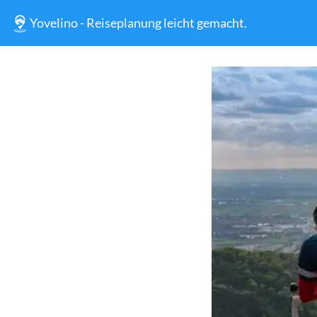
Yovelino - Reiseplanung leicht gemacht.