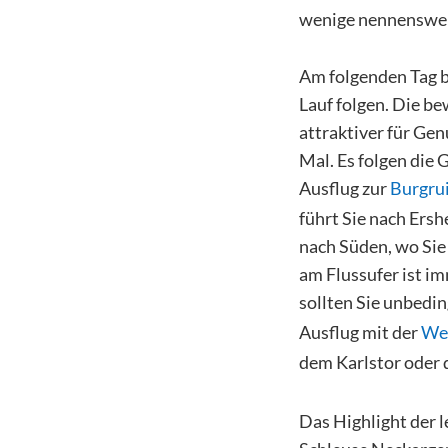
wenige nennenswer
Am folgenden Tag b
Lauf folgen. Die b
attraktiver für Ge
Mal. Es folgen die
Ausflug zur
Burgru
führt Sie nach Ersh
nach Süden, wo Si
am Flussufer ist 
sollten Sie unbedin
Ausflug mit der
Wei
dem Karlstor oder
Das Highlight der l