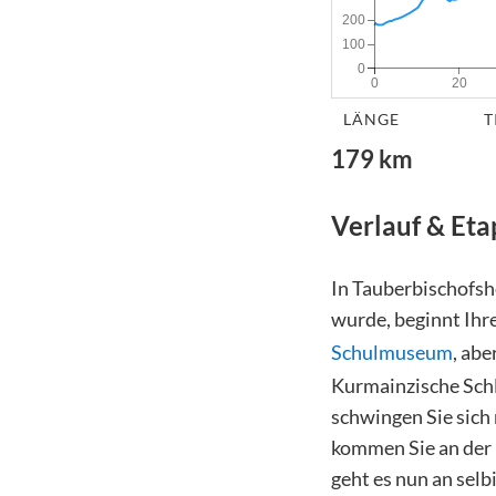
200
100
0
0
20
LÄNGE
T
179
km
Verlauf & Et
In Tauberbischofsh
wurde, beginnt Ihre
Schulmuseum
, ab
Kurmainzische Sch
schwingen Sie sich 
kommen Sie an der 
geht es nun an selb