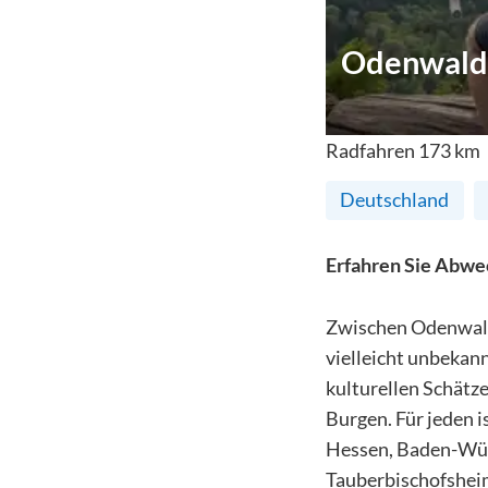
Odenwald
Radfahren
173
km
Deutschland
Erfahren Sie Abwe
Zwischen Odenwald
vielleicht unbekan
kulturellen Schätze
Burgen. Für jeden 
Hessen, Baden-Würt
Tauberbischofsheim 