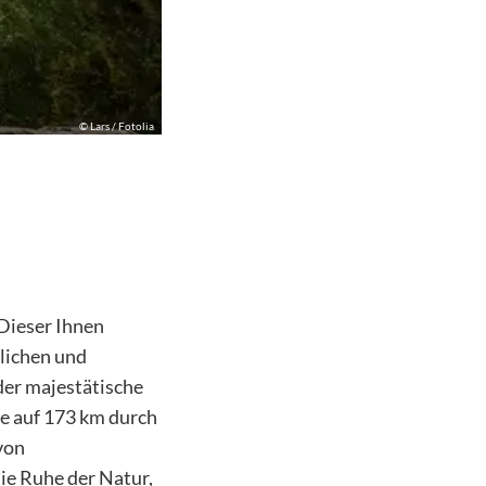
©
Lars / Fotolia
Dieser Ihnen
rlichen und
der majestätische
e auf 173 km durch
von
die Ruhe der Natur,