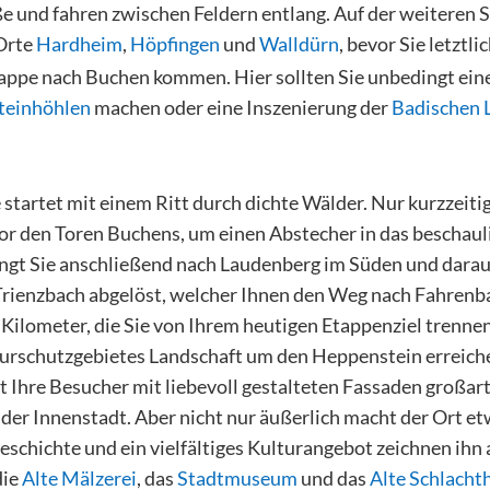
ße und fahren zwischen Feldern entlang. Auf der weiteren
Orte
Hardheim
,
Höpfingen
und
Walldürn
, bevor Sie letztl
tappe nach Buchen kommen. Hier sollten Sie unbedingt ein
teinhöhlen
machen oder eine Inszenierung der
Badischen 
startet mit einem Ritt durch dichte Wälder. Nur kurzzeitig
vor den Toren Buchens, um einen Abstecher in das beschau
ingt Sie anschließend nach Laudenberg im Süden und darau
Trienzbach abgelöst, welcher Ihnen den Weg nach Fahrenb
 Kilometer, die Sie von Ihrem heutigen Etappenziel trenne
urschutzgebietes Landschaft um den Heppenstein erreich
 Ihre Besucher mit liebevoll gestalteten Fassaden großart
der Innenstadt. Aber nicht nur äußerlich macht der Ort et
eschichte und ein vielfältiges Kulturangebot zeichnen ihn
die
Alte Mälzerei
, das
Stadtmuseum
und das
Alte Schlacht