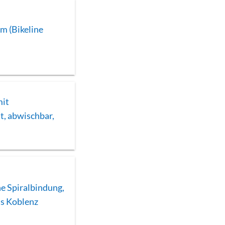
m (Bikeline
mit
st, abwischbar,
e Spiralbindung,
is Koblenz