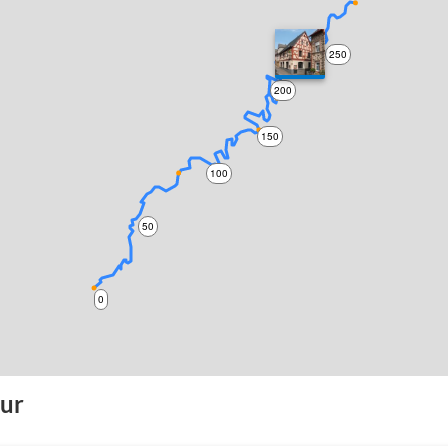
250
200
150
100
50
0
our