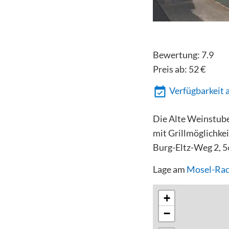
Bewertung:
7.9
Preis ab:
52
€
Verfügbarkeit 
Die Alte Weinstube 
mit Grillmöglichke
Burg-Eltz-Weg 2, 5
Lage am
Mosel-Ra
+
−