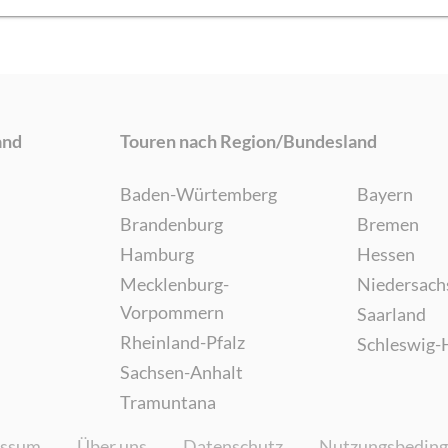
and
Touren nach Region/Bundesland
Baden-Würtemberg
Bayern
Brandenburg
Bremen
Hamburg
Hessen
Mecklenburg-
Niedersach
Vorpommern
Saarland
Rheinland-Pfalz
Schleswig-
Sachsen-Anhalt
Tramuntana
essum
Über uns
Datenschutz
Nutzungsbedin