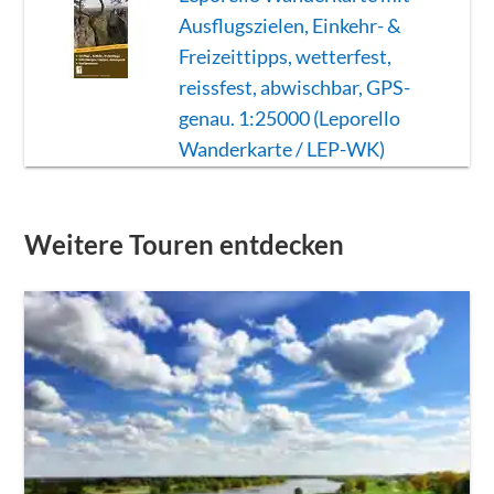
Ausflugszielen, Einkehr- &
Freizeittipps, wetterfest,
reissfest, abwischbar, GPS-
genau. 1:25000 (Leporello
Wanderkarte / LEP-WK)
Weitere Touren entdecken