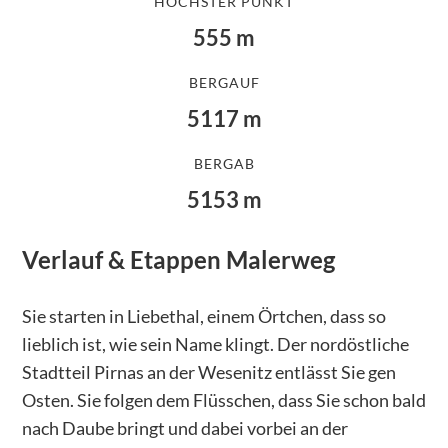
HÖCHSTER PUNKT
555
m
BERGAUF
5117
m
BERGAB
5153
m
Verlauf & Etappen
Malerweg
Sie starten in Liebethal, einem Örtchen, dass so
lieblich ist, wie sein Name klingt. Der nordöstliche
Stadtteil Pirnas an der Wesenitz entlässt Sie gen
Osten. Sie folgen dem Flüsschen, dass Sie schon bald
nach Daube bringt und dabei vorbei an der