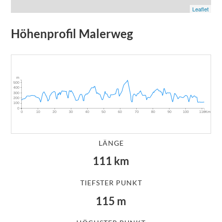
Leaflet
Höhenprofil
Malerweg
m
500
400
300
200
100
0
~Km
0
10
20
30
40
50
60
70
80
90
100
110
LÄNGE
111
km
TIEFSTER PUNKT
115
m