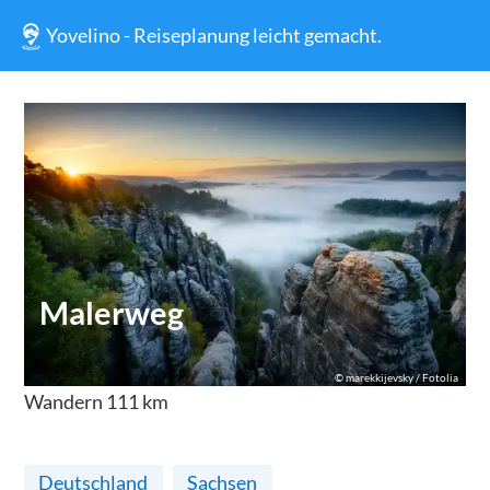
Yovelino - Reiseplanung leicht gemacht.
Malerweg
©
marekkijevsky / Fotolia
Wandern
111
km
Deutschland
Sachsen