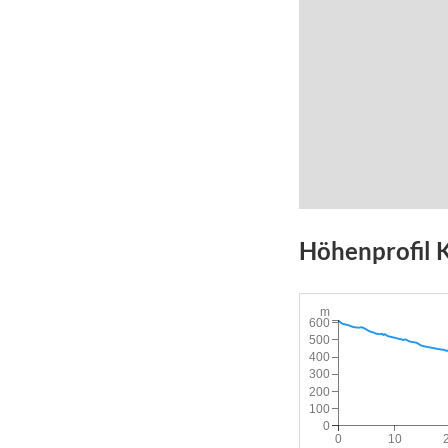
Höhenprofil
K
m
600
500
400
300
200
100
0
0
10