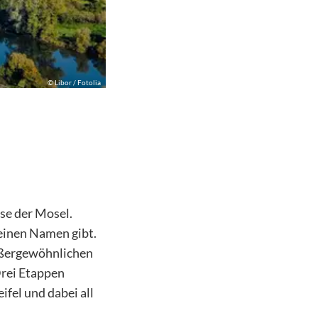
©
Libor / Fotolia
sse der Mosel.
einen Namen gibt.
außergewöhnlichen
Drei Etappen
fel und dabei all