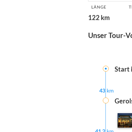
LÄNGE
T
122
km
Unser Tour-V
Start 
43
km
Gerol
41.2
km