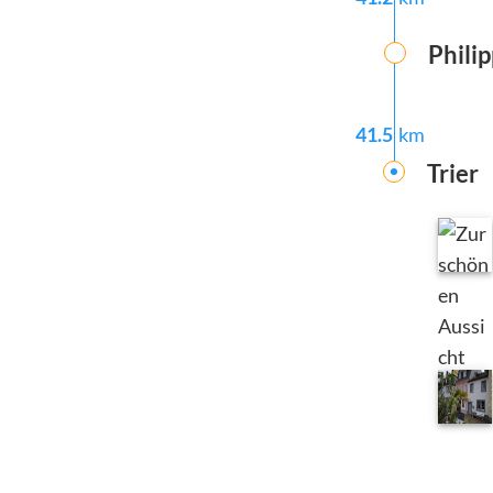
Phili
41.5
km
Trier