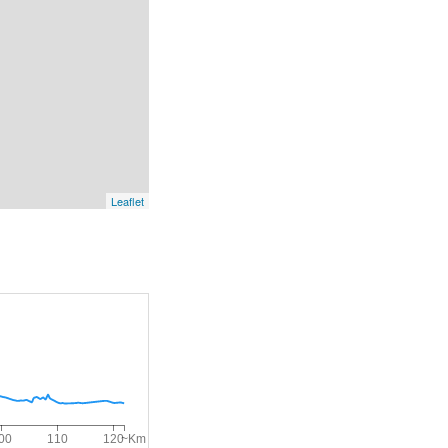
Leaflet
~Km
00
110
120