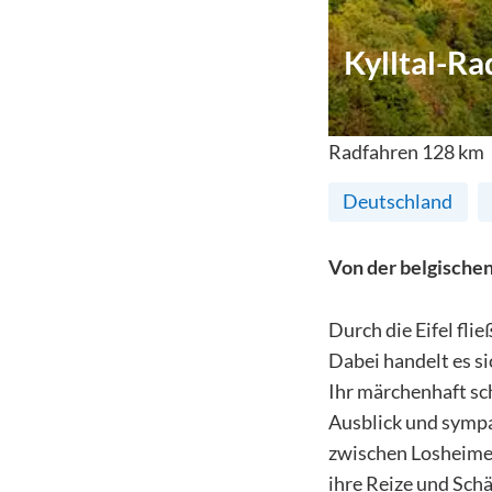
Kylltal-R
Radfahren
128
km
Deutschland
Von der belgischen
Durch die Eifel fli
Dabei handelt es s
Ihr märchenhaft sc
Ausblick und sympa
zwischen Losheimerg
ihre Reize und Sch