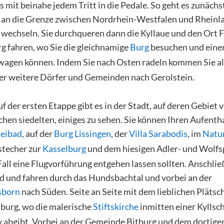
s mit beinahe jedem Tritt in die Pedale. So geht es zunächs
an die Grenze zwischen Nordrhein-Westfalen und Rheinla
 wechseln. Sie durchqueren dann die Kyllaue und den Ort 
g fahren, wo Sie die gleichnamige
Burg
besuchen und einen
wagen können. Indem Sie nach Osten radeln kommen Sie a
ber weitere Dörfer und Gemeinden nach Gerolstein.
 der ersten Etappe gibt es in der Stadt, auf deren Gebiet 
hen siedelten, einiges zu sehen. Sie können Ihren Aufenth
reibad
, auf der
Burg Lissingen
, der
Villa Sarabodis
, im
Natu
stecher zur
Kasselburg
und dem hiesigen Adler- und Wolfs
 Fall eine Flugvorführung entgehen lassen sollten. Anschl
ad und fahren durch das Hundsbachtal und vorbei an der
sborn
nach Süden. Seite an Seite mit dem lieblichen Plätsch
lburg, wo die malerische
Stiftskirche
inmitten einer Kyllsch
 abgibt. Vorbei an der Gemeinde Bitburg und dem dortige