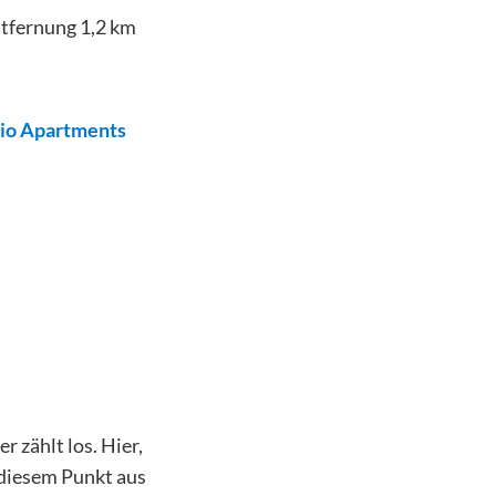
tfernung
1,2
km
io Apartments
 zählt los. Hier,
 diesem Punkt aus