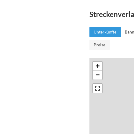
Streckenverl
Unterkünfte
Bahn
Preise
+
−