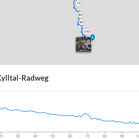
70
80
90
100
8
110
120
ylltal-Radweg
20
30
40
50
60
70
80
90
1