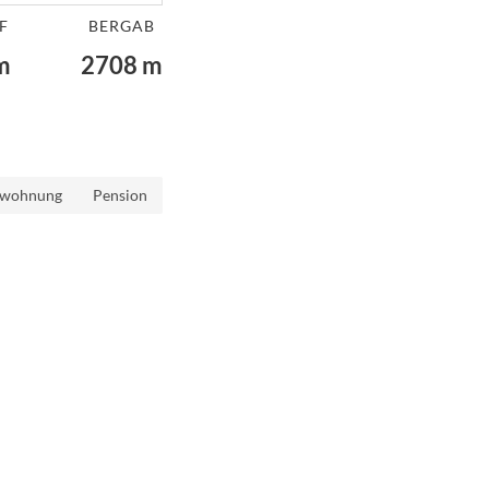
F
BERGAB
m
2708
m
nwohnung
Pension