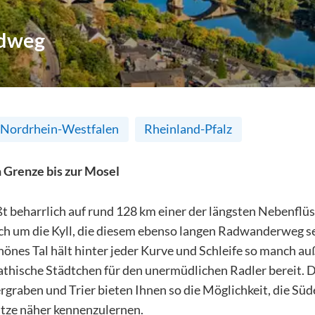
adweg
Nordrhein-Westfalen
Rheinland-Pfalz
 Grenze bis zur Mosel
eßt beharrlich auf rund 128 km einer der längsten Nebenflü
ich um die Kyll, die diesem ebenso langen Radwanderweg s
hönes Tal hält hinter jeder Kurve und Schleife so manch 
thische Städtchen für den unermüdlichen Radler bereit. 
raben und Trier bieten Ihnen so die Möglichkeit, die Südei
ätze näher kennenzulernen.