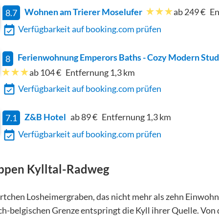
Wohnen am Trierer Moselufer
ab 249 €
En
8.7
Verfügbarkeit auf booking.com prüfen
Ferienwohnung Emperors Baths - Cozy Modern Stud
8
ab 104 €
Entfernung
1,3
km
Verfügbarkeit auf booking.com prüfen
Z&B Hotel
ab 89 €
Entfernung
1,3
km
7.1
Verfügbarkeit auf booking.com prüfen
appen
Kylltal-Radweg
rtchen Losheimergraben, das nicht mehr als zehn Einwohner
ch-belgischen Grenze entspringt die Kyll ihrer Quelle. Von