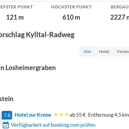
IEFSTER PUNKT
HÖCHSTER PUNKT
BERGAU
121
m
610
m
2227
orschlag
Kylltal-Radweg
Alle
Hotel
Ferie
in
Losheimergraben
stein
Hotel zur Krone
ab 55 €
Entfernung
4,5
km
7.8
Verfügbarkeit auf booking.com prüfen