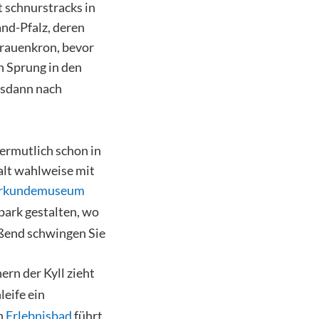
t schnurstracks in
nd-Pfalz, deren
Frauenkron, bevor
 Sprung in den
lsdann nach
vermutlich schon in
alt wahlweise mit
rkundemuseum
park gestalten, wo
ießend schwingen Sie
ern der Kyll zieht
leife ein
n
Erlebnisbad
führt