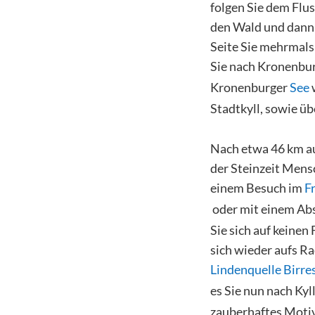
folgen Sie dem Flus
den Wald und dann 
Seite Sie mehrmals
Sie nach Kronenbur
Kronenburger
See
Stadtkyll, sowie ü
Nach etwa 46 km auf
der Steinzeit Mensc
einem Besuch im
F
oder mit einem Ab
Sie sich auf keinen
sich wieder aufs R
Lindenquelle Birre
es Sie nun nach Kyl
zauberhaftes Motiv