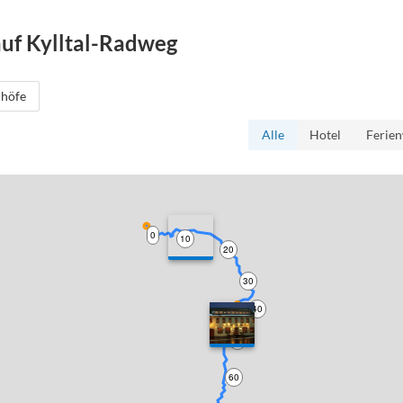
auf
Kylltal-Radweg
höfe
Alle
Hotel
Ferie
0
10
20
30
40
50
60