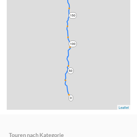
150
100
50
0
Leaflet
Touren nach Kategorie