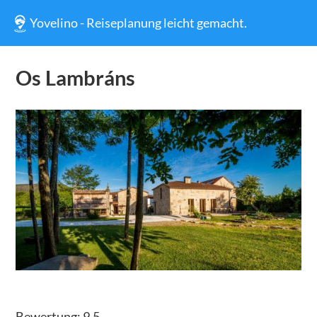
Yovelino - Reiseplanung leicht gemacht.
Os Lambráns
Bewertung:
9.5