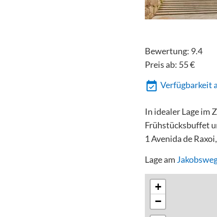
Bewertung:
9.4
Preis ab:
55
€
Verfügbarkeit 
In idealer Lage im
Frühstücksbuffet u
1 Avenida de Raxoi
Lage am
Jakobsweg
+
−