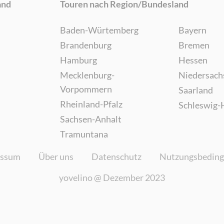
and
Touren nach Region/Bundesland
Baden-Würtemberg
Bayern
Brandenburg
Bremen
Hamburg
Hessen
Mecklenburg-
Niedersach
Vorpommern
Saarland
Rheinland-Pfalz
Schleswig-
Sachsen-Anhalt
Tramuntana
essum
Über uns
Datenschutz
Nutzungsbedin
yovelino @
Dezember 2023