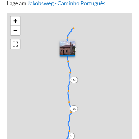
Lage am
Jakobsweg - Caminho Português
+
−
200
150
100
50