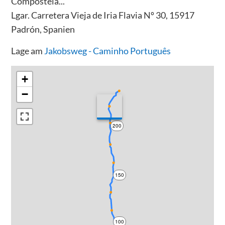
Compostela...
Lgar. Carretera Vieja de Iria Flavia Nº 30, 15917
Padrón, Spanien
Lage am
Jakobsweg - Caminho Português
+
−
200
150
100