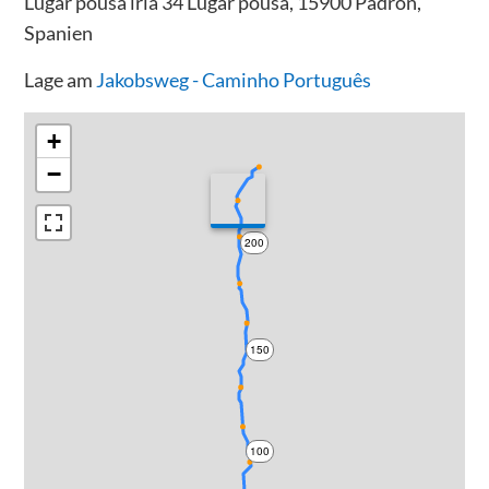
Lugar pousa iria 34 Lugar pousa, 15900 Padrón,
Spanien
Lage am
Jakobsweg - Caminho Português
+
−
200
150
100