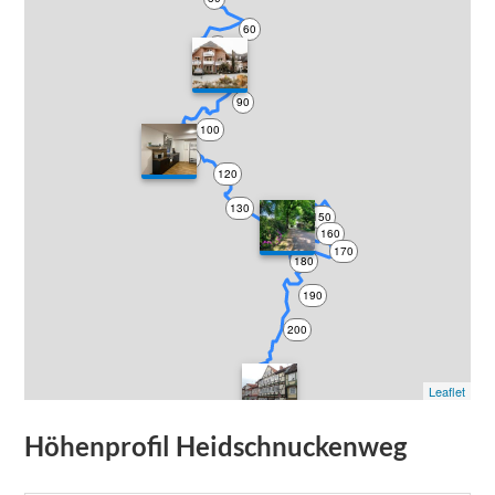
60
70
80
90
100
110
120
130
150
160
140
170
180
190
200
210
Leaflet
220
Höhenprofil
Heidschnuckenweg