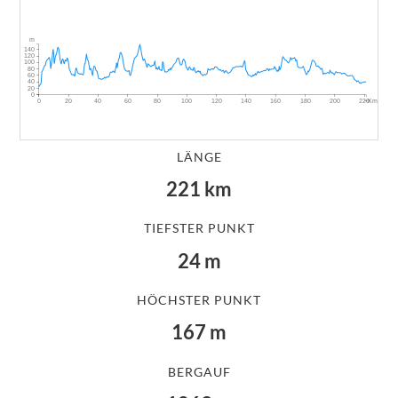
m
140
120
100
80
60
40
20
0
~Km
0
20
40
60
80
100
120
140
160
180
200
220
LÄNGE
221
km
TIEFSTER PUNKT
24
m
HÖCHSTER PUNKT
167
m
BERGAUF