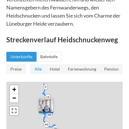
Namensgebern des Fernwanderwegs, den
Heidschnucken und lassen Sie sich vom Charme der
Lüneburger Heide verzaubern.
Streckenverlauf
Heidschnuckenweg
Unterkünfte
Bahnhöfe
Preise
Alle
Hotel
Ferienwohnung
Pension
0
+
−
10
20
30
40
50