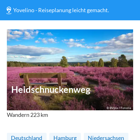
Yovelino - Reiseplanung leicht gemacht.
Heidschnuckenweg
©
BVpix / Fotolia
Wandern
223
km
Deutschland
Hamburg
Niedersachsen