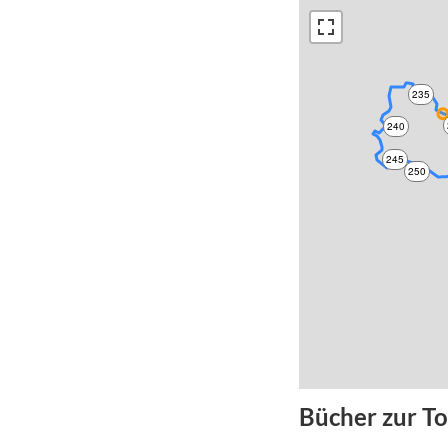
235
240
245
250
Bücher zur T