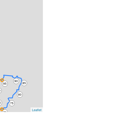
90
85
95
0
80
5
75
Leaflet
70