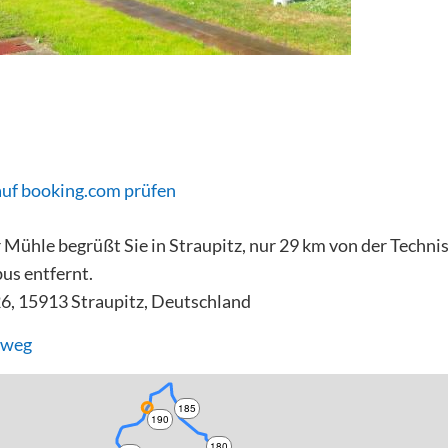
auf booking.com prüfen
 Mühle begrüßt Sie in Straupitz, nur 29 km von der Techni
us entfernt.
6, 15913 Straupitz, Deutschland
dweg
185
190
180