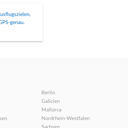
sflugszielen,
, GPS-genau.
Berlin
Galicien
Mallorca
sen
Nordrhein-Westfalen
Sachsen