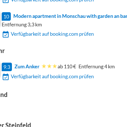
Modern apartment in Monschau with garden an ba
10
Entfernung
3,3
km
Verfügbarkeit auf booking.com prüfen
hr
Zum Anker
ab 110 €
Entfernung
4
km
9.3
Verfügbarkeit auf booking.com prüfen
nd
er Steinfeld