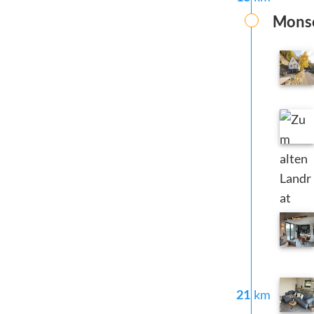
Mons
21
km