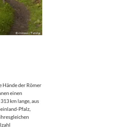
©
crimson / Fotolia
die Hände der Römer
hnen einen
 313 km lange, aus
inland-Pfalz,
ihresgleichen
lzahl