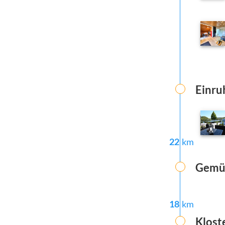
Einru
22
km
Gemü
18
km
Klost