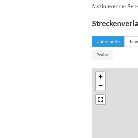
faszinierender Seh
Streckenverl
Unterkünfte
Bahn
Preise
+
−