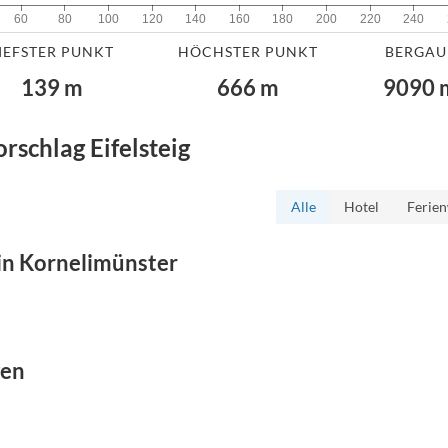
60
80
100
120
140
160
180
200
220
240
IEFSTER PUNKT
HÖCHSTER PUNKT
BERGAU
139
m
666
m
9090
orschlag
Eifelsteig
Alle
Hotel
Ferie
in
Kornelimünster
gen