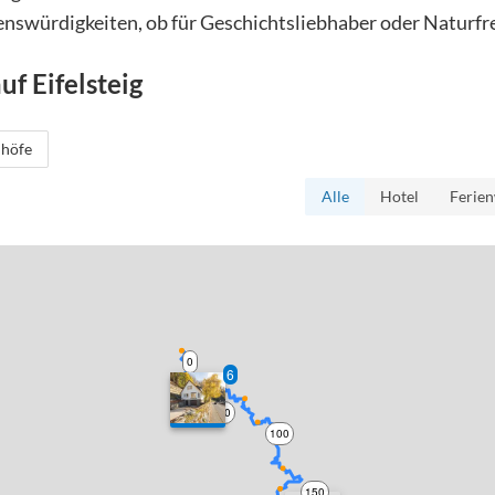
enswürdigkeiten, ob für Geschichtsliebhaber oder Naturfr
auf
Eifelsteig
höfe
Alle
Hotel
Ferie
0
6
50
100
150