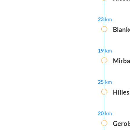
23
km
Blan
19
km
Mirb
25
km
Hille
20
km
Gerol