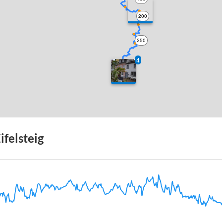
200
250
4
300
ifelsteig