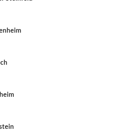
kenheim
ach
sheim
stein