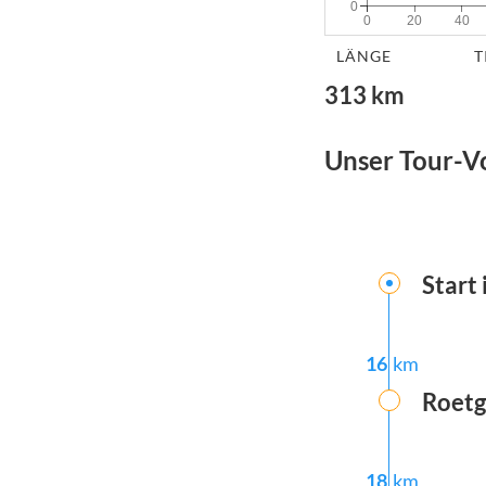
0
0
20
40
LÄNGE
T
313
km
Unser Tour-V
Start 
16
km
Roet
18
km