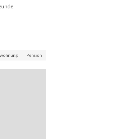
eunde.
nwohnung
Pension