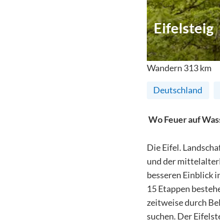
Eifelsteig
Wandern
313
km
Deutschland
Wo Feuer auf Wasse
Die Eifel. Landsch
und der mittelalte
besseren Einblick i
15 Etappen besteh
zeitweise durch Bel
suchen. Der Eifelst