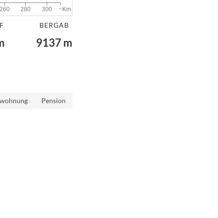
~Km
260
280
300
F
BERGAB
m
9137
m
nwohnung
Pension