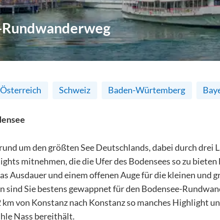
-Rundwanderweg
Österreich
Schweiz
Baden-Würtemberg
Bay
densee
 rund um den größten See Deutschlands, dabei durch drei L
ights mitnehmen, die die Ufer des Bodensees so zu bieten 
as Ausdauer und einem offenen Auge für die kleinen und 
n sind Sie bestens gewappnet für den Bodensee-Rundwand
2 km von Konstanz nach Konstanz so manches Highlight u
hle Nass bereithält.