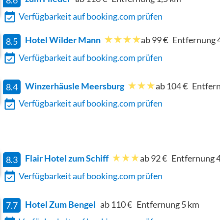
Verfügbarkeit auf booking.com prüfen
Hotel Wilder Mann
ab 99 €
Entfernung
8.5
Verfügbarkeit auf booking.com prüfen
Winzerhäusle Meersburg
ab 104 €
Entfer
8.4
Verfügbarkeit auf booking.com prüfen
Flair Hotel zum Schiff
ab 92 €
Entfernung
4
8.3
Verfügbarkeit auf booking.com prüfen
Hotel Zum Bengel
ab 110 €
Entfernung
5
km
7.7