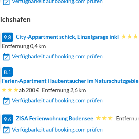
Verfügbarkeit auf booking.com prüfen
richshafen
City-Appartment schick, Einzelgarage inkl
9.8
Entfernung
0,4
km
Verfügbarkeit auf booking.com prüfen
8.1
Ferien-Apartment Haubentaucher im Naturschutzgebiet
ab 200 €
Entfernung
2,6
km
Verfügbarkeit auf booking.com prüfen
ZISA Ferienwohnung Bodensee
Entfernu
9.6
Verfügbarkeit auf booking.com prüfen