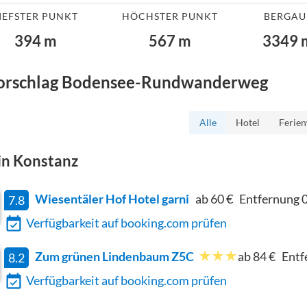
IEFSTER PUNKT
HÖCHSTER PUNKT
BERGAU
394
m
567
m
3349
orschlag
Bodensee-Rundwanderweg
Alle
Hotel
Ferie
in
Konstanz
Wiesentäler Hof Hotel garni
ab 60 €
Entfernung
0
7.8
Verfügbarkeit auf booking.com prüfen
Zum grünen Lindenbaum Z5C
ab 84 €
Entf
8.2
Verfügbarkeit auf booking.com prüfen