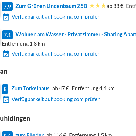
Zum Grünen Lindenbaum Z5B
ab 88 €
Ent
7.9
Verfügbarkeit auf booking.com prüfen
Wohnen am Wasser - Privatzimmer - Sharing Apa
7.1
Entfernung
1,8
km
Verfügbarkeit auf booking.com prüfen
an
Zum Torkelhaus
ab 47 €
Entfernung
4,4
km
8
Verfügbarkeit auf booking.com prüfen
uhldingen
zum Flieder
ab 116 €
Entfernung
1,5
km
8.6