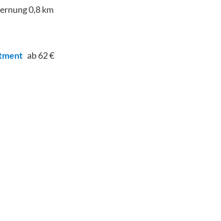
fernung
0,8
km
rtment
ab 62 €