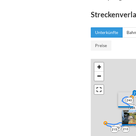
Streckenverl
Unterkünfte
Bahn
Preise
+
−
2
240
235
225
220
210
215