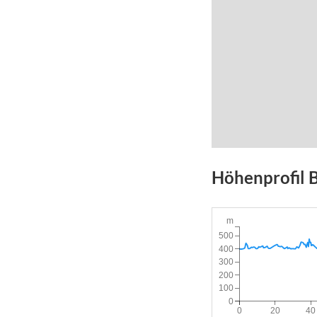
Höhenprofil
m
500
400
300
200
100
0
0
20
40