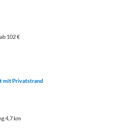
ab 102 €
 mit Privatstrand
ng
4,7
km