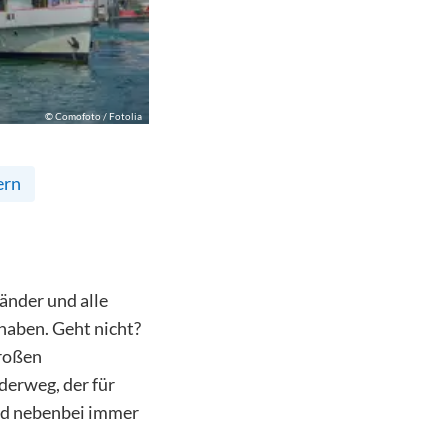
©
Comofoto / Fotolia
ern
änder und alle
haben. Geht nicht?
großen
erweg, der für
nd nebenbei immer