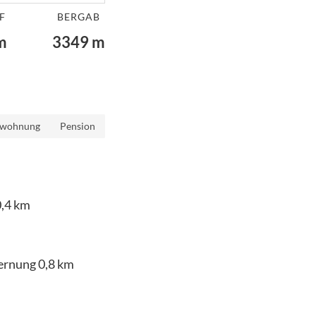
F
BERGAB
m
3349
m
nwohnung
Pension
,4
km
ernung
0,8
km