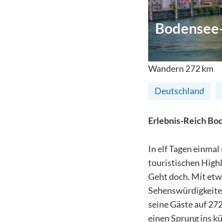
Bodensee
Wandern
272
km
Deutschland
Erlebnis-Reich Bo
In elf Tagen einmal
touristischen Highl
Geht doch. Mit etw
Sehenswürdigkeite
seine Gäste auf 27
einen Sprung ins kü