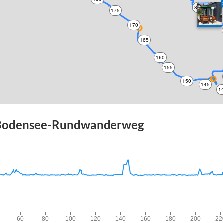
85
175
90
170
165
160
155
150
145
1
Bodensee-Rundwanderweg
60
80
100
120
140
160
180
200
22