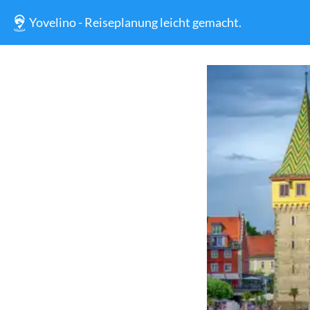
Yovelino - Reiseplanung leicht gemacht.