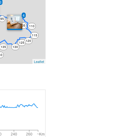
3
4
95
100
105
110
115
120
125
135
130
40
Leaflet
~Km
0
240
260