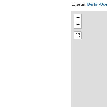
Lage am
Berlin-Us
+
−