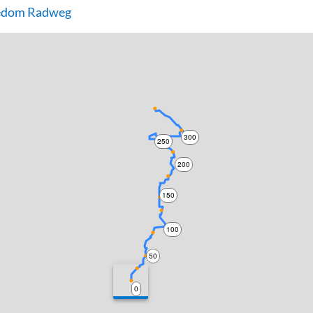
edom Radweg
300
250
200
150
100
50
0