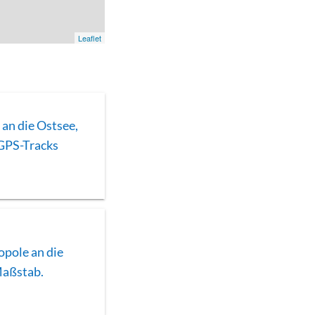
Leaflet
an die Ostsee,
 GPS-Tracks
pole an die
Maßstab.