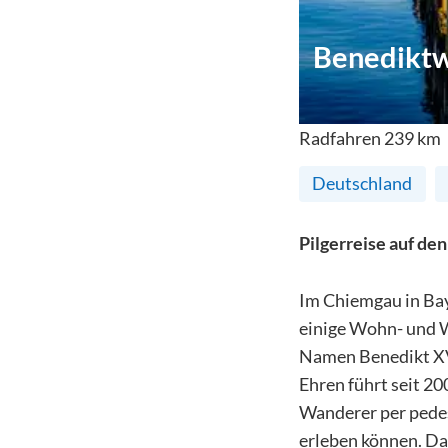
Benedikt
Radfahren
239
km
Deutschland
Pilgerreise auf de
Im Chiemgau in Bay
einige Wohn- und W
Namen Benedikt XVI
Ehren führt seit 2
Wanderer per pede
erleben können. Dab