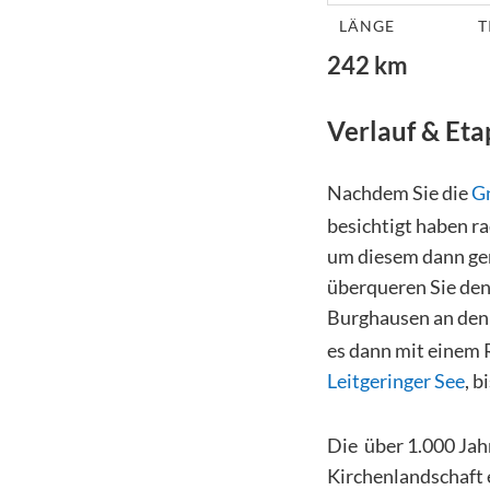
LÄNGE
T
242
km
Verlauf & Et
Nachdem Sie die
G
besichtigt haben ra
um diesem dann gen
überqueren Sie den
Burghausen an den U
es dann mit einem 
Leitgeringer See
, b
Die über 1.000 Jahr
Kirchenlandschaft 