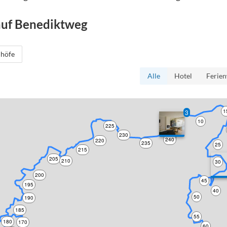
auf
Benediktweg
höfe
Alle
Hotel
Ferie
1
3
10
5
225
230
0
240
220
235
25
215
205
210
30
200
45
195
40
50
190
185
55
180
170
60