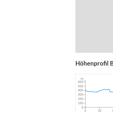
Höhenprofil
m
600
500
400
300
200
100
0
0
20