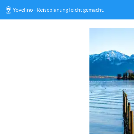
Yovelino - Reiseplanung leicht gemacht.