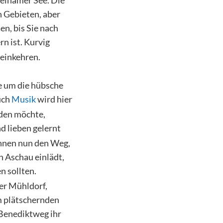
 Gebieten, aber
n, bis Sie nach
rn ist. Kurvig
 einkehren.
fe um die hübsche
uch
Musik
wird hier
lden möchte,
d lieben gelernt
Ihnen nun den Weg,
h Aschau einlädt,
n sollten.
er Mühldorf,
m plätschernden
 Benediktweg ihr