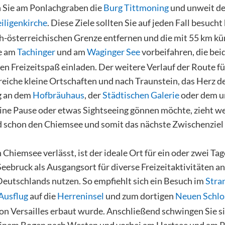
n Sie am Ponlachgraben die
Burg Tittmoning
und unweit de
eiligenkirche
. Diese Ziele sollten Sie auf jeden Fall besucht
ch-österreichischen Grenze entfernen und die mit 55 km kü
ie am
Tachinger
und am
Waginger See
vorbeifahren, die bei
n Freizeitspaß einladen. Der weitere Verlauf der Route fü
eiche kleine Ortschaften und nach Traunstein, das Herz 
g an dem
Hofbräuhaus
, der
Städtischen Galerie
oder dem u
eine Pause oder etwas Sightseeing gönnen möchte, zieht w
ld schon den Chiemsee und somit das nächste Zwischenziel
n Chiemsee verlässt, ist der ideale Ort für ein oder zwei T
ebruck als Ausgangsort für diverse Freizeitaktivitäten an
Deutschlands nutzen. So empfiehlt sich ein Besuch im
Stra
Ausflug
auf die
Herreninsel
und zum dortigen
Neuen Schlo
on Versailles erbaut wurde. Anschließend schwingen Sie si
einem Bogen nach Westen und vorbei am Hartsee und am P