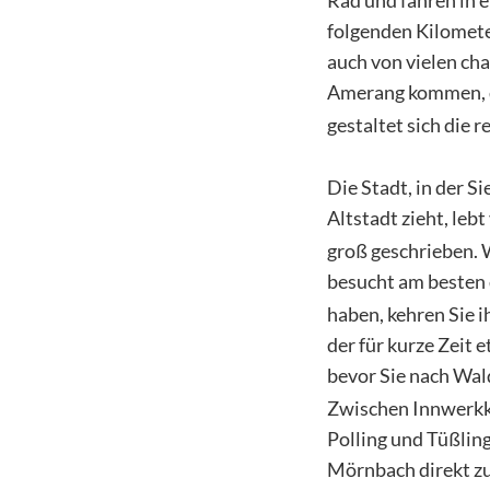
folgenden Kilomete
auch von vielen ch
Amerang kommen, d
gestaltet sich die 
Die Stadt, in der S
Altstadt zieht, lebt
groß geschrieben. 
besucht am besten
haben, kehren Sie 
der für kurze Zeit 
bevor Sie nach Wal
Zwischen Innwerkka
Polling und Tüßlin
Mörnbach direkt zu