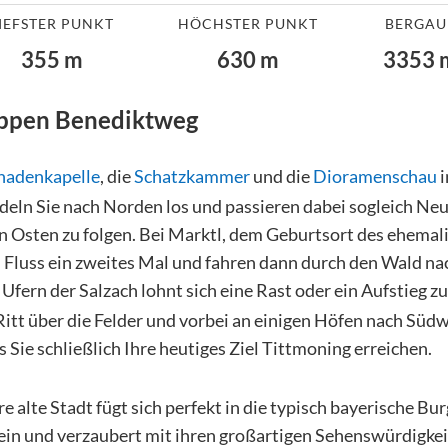
IEFSTER PUNKT
HÖCHSTER PUNKT
BERGAU
355
m
630
m
3353
appen
Benediktweg
nadenkapelle
, die
Schatzkammer
und die
Dioramenschau
i
deln Sie nach Norden los und passieren dabei sogleich Neu
 Osten zu folgen. Bei Marktl, dem Geburtsort des ehemal
 Fluss ein zweites Mal und fahren dann durch den Wald na
fern der Salzach lohnt sich eine Rast oder ein Aufstieg z
Ritt über die Felder und vorbei an einigen Höfen nach Sü
is Sie schließlich Ihre heutiges Ziel Tittmoning erreichen.
e alte Stadt fügt sich perfekt in die typisch bayerische Bu
ein und verzaubert mit ihren großartigen Sehenswürdigkei