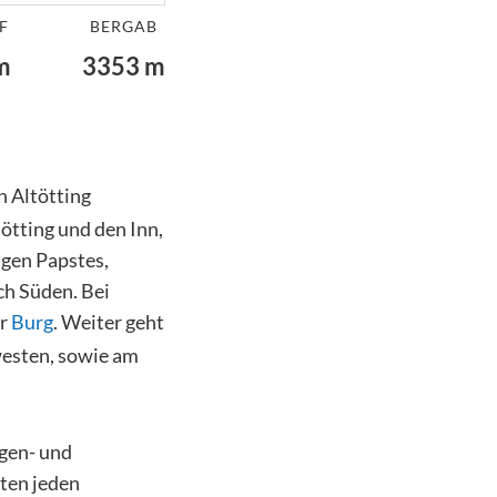
F
BERGAB
m
3353
m
n Altötting
ötting und den Inn,
igen Papstes,
ch Süden. Bei
ur
Burg
. Weiter geht
dwesten, sowie am
rgen- und
ten jeden