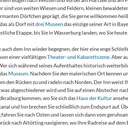
r sind von weiten Wiesen und Feldern, kleinen bewaldeten
armanten Dörfchen geprägt, die Sie gerne willkommen heiße
as als Dorf mit
drei Museen
das einzige seiner Art in Baye
restliche Etappe, bis Sie in Wasserburg landen, wo Sie heute
ie auch dem Inn wieder begegnen, der hier eine enge Schlei
 von einer vielfältigen
Theater- und Kabarettszene
. Aber a
Wer sich während seines Aufenthaltes historisch weiterbi
 das
Museum
. Nachdem Sie den malerischen Ort kennen un
ihm den Rücken zu und radeln nach Norden. Der Inn weist 
etwas abgeschiedener wird und Sie auf einen Abstecher nac
dkraiburg kommen, wo Sie sich das
Haus der Kultur
ansehe
nal und Inn brechen Sie schließlich zum Endspurt auf. Üb
g fahren Sie nach Osten und lassen sich dann vom geruhsa
rück nach Altötting navigieren, wo Ihre Radreise auf dem