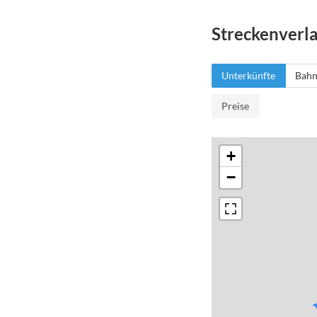
Streckenverl
Unterkünfte
Bahn
Preise
+
−