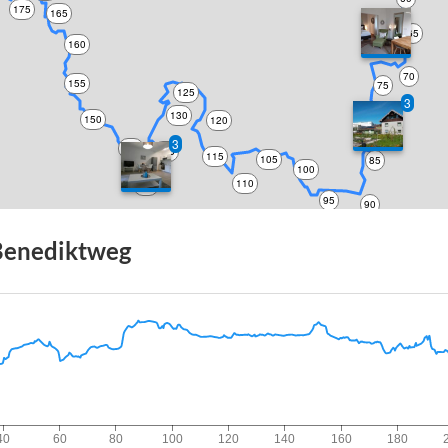
175
165
65
160
70
155
75
125
3
130
150
120
80
3
145
135
115
105
85
100
110
140
95
90
Benediktweg
40
60
80
100
120
140
160
180