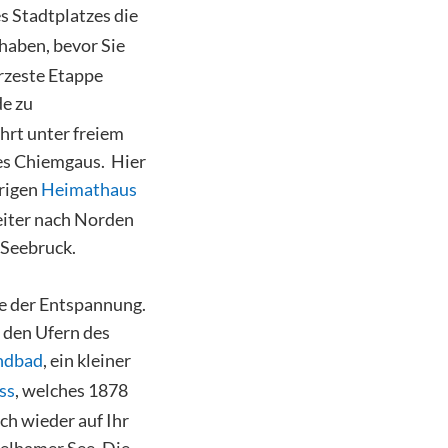
s Stadtplatzes die
 haben, bevor Sie
rzeste Etappe
de zu
hrt unter freiem
des Chiemgaus. Hier
rigen
Heimathaus
eiter nach Norden
 Seebruck.
age der Entspannung.
 den Ufern des
ndbad
, ein kleiner
ss
, welches 1878
ch wieder auf Ihr
elhamer See. Die