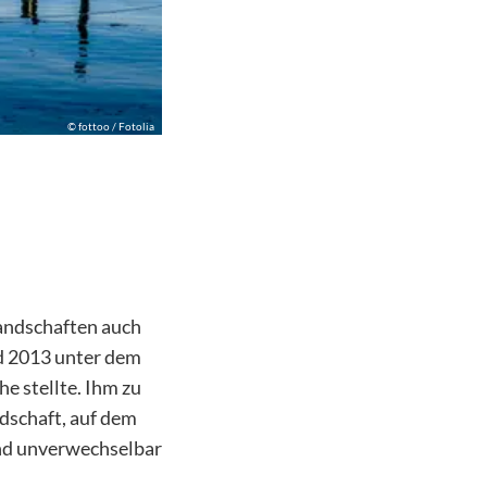
©
fottoo / Fotolia
andschaften auch
d 2013 unter dem
e stellte. Ihm zu
dschaft, auf dem
nd unverwechselbar