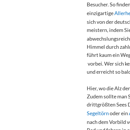
Besucher. So finde
einzigartige
Allerh
sich von der deuts
meistern, indem S
abwechslungsreiche
Himmel durch zahlr
führt kaum ein We
vorbei. Wer sich k
und erreicht so ba
Hier, wo die Alz de
Zudem sollte man Se
drittgrößten Sees 
Segeltörn
oder ein
nach dem Vorbild v
Rad und fahren in 