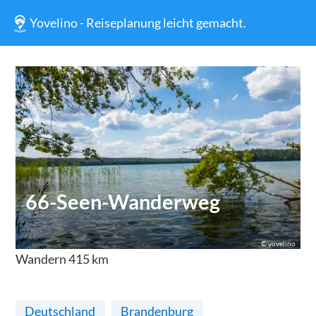
Yovelino - Reiseplanung leicht gemacht.
66-Seen-Wanderweg
©
yovelino
Wandern
415
km
Deutschland
Brandenburg