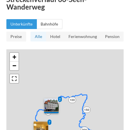
Wanderweg
Unterkünfte
Bahnhöfe
Preise
Alle
Hotel
Ferienwohnung
Pension
+
−
2
100
150
50
7
200