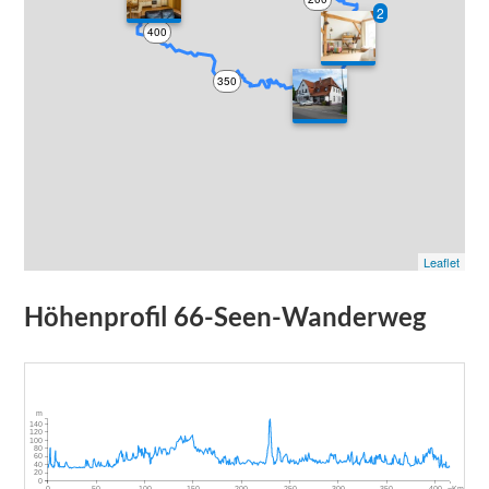
0
2
400
250
350
300
Leaflet
Höhenprofil
66-Seen-Wanderweg
m
140
120
100
80
60
40
20
0
~Km
0
50
100
150
200
250
300
350
400