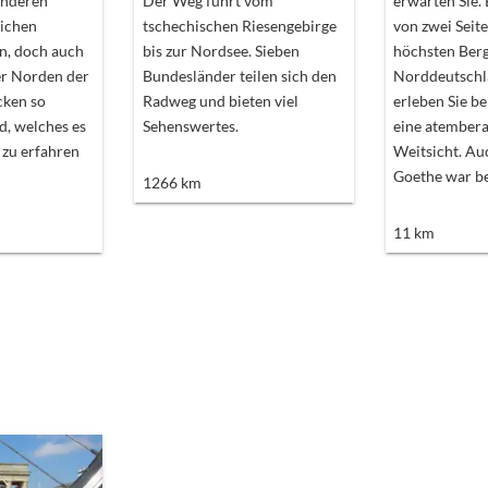
anderen
Der Weg führt vom
erwarten Sie.
ichen
tschechischen Riesengebirge
von zwei Seit
n, doch auch
bis zur Nordsee. Sieben
höchsten Ber
er Norden der
Bundesländer teilen sich den
Norddeutschl
cken so
Radweg und bieten viel
erleben Sie b
, welches es
Sehenswertes.
eine atember
 zu erfahren
Weitsicht. Auc
Goethe war be
1266
km
11
km