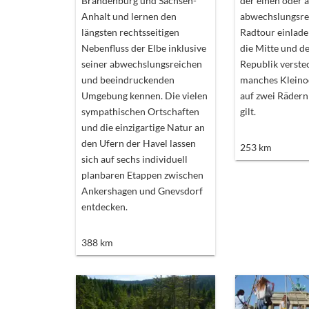
Brandenburg und Sachsen-
der einen oder 
Anhalt und lernen den
abwechslungsre
längsten rechtsseitigen
Radtour einlade
Nebenfluss der Elbe inklusive
die Mitte und d
seiner abwechslungsreichen
Republik verste
und beeindruckenden
manches Kleinod
Umgebung kennen. Die vielen
auf zwei Rädern
sympathischen Ortschaften
gilt.
und die einzigartige Natur an
den Ufern der Havel lassen
253
km
sich auf sechs individuell
planbaren Etappen zwischen
Ankershagen und Gnevsdorf
entdecken.
388
km