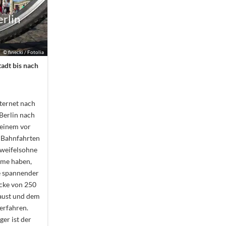
rlin
©
finecki / Fotolia
adt bis nach
ternet nach
Berlin nach
 einem vor
 Bahnfahrten
zweifelsohne
rme haben,
e spannender
recke von 250
aust und dem
erfahren.
ger ist der