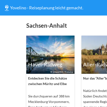
Yovelino - Reiseplanung leicht gemacht.
Sachsen-Anhalt
Havel-Radweg
Aller-Rad
©
powell83 / Fotolia
Entdecken Sie die Schätze
Nur das “Aller”
zwischen Müritz und Elbe
Natürlich finde
Sie durchqueren auf 388 km
Süden Deutschla
Mecklenburg-Vorpommern,
spannende Regio