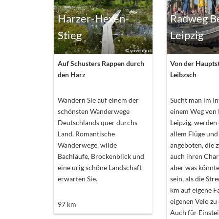
Harzer-Hexen-
Radweg Be
Stieg
Leipzig
©
yovelino
Auf Schusters Rappen durch
Von der Hauptst
den Harz
Leibzsch
Wandern Sie auf einem der
Sucht man im In
schönsten Wanderwege
einem Weg von 
Deutschlands quer durchs
Leipzig, werden
Land. Romantische
allem Flüge und
Wanderwege, wilde
angeboten, die 
Bachläufe, Brockenblick und
auch ihren Cha
eine urig schöne Landschaft
aber was könnt
erwarten Sie.
sein, als die St
km auf eigene F
eigenen Velo zu 
97
km
Auch für Einstei