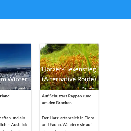
Harzer-Hexenstieg
im Winter
(Alternative Route)
©
yovelino
©
yovelino
rland
Auf Schusters Rappen rund
um den Brocken
aften und ein
Der Harz, artenreich in Flora
icher Ausblick
und Fauna. Wandern sie auf