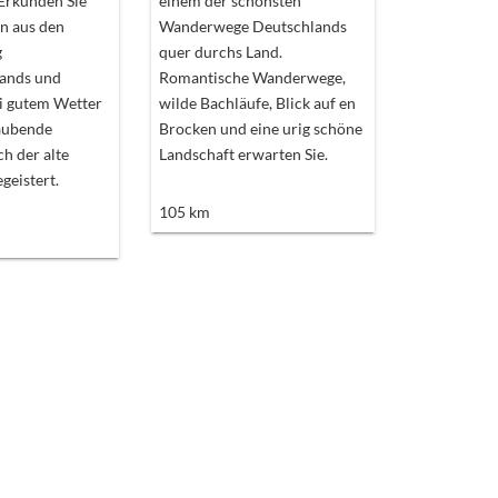
 Erkunden Sie
einem der schönsten
en aus den
Wanderwege Deutschlands
g
quer durchs Land.
ands und
Romantische Wanderwege,
ei gutem Wetter
wilde Bachläufe, Blick auf en
aubende
Brocken und eine urig schöne
h der alte
Landschaft erwarten Sie.
geistert.
105
km