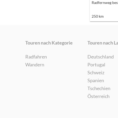
Radfernweg best
250
km
Touren nach Kategorie
Touren nach L
Radfahren
Deutschland
Wandern
Portugal
Schweiz
Spanien
Tschechien
Österreich