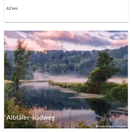
62
km
Albtäler-Radweg
©
Gaschwald / Fotolia