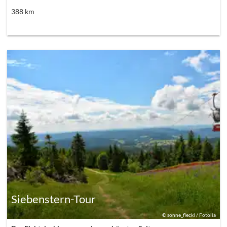
388
km
Siebenstern-Tour
©
sonne_fleckl / Fotolia