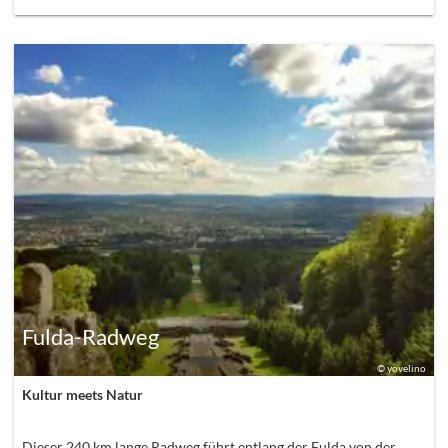
Fulda-Radweg
©
yovelino
Kultur meets Natur
Dieser 240 km lange Radweg führt entlang der Fulda von der