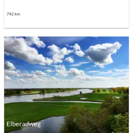
742
km
Elberadweg
©
yovelino