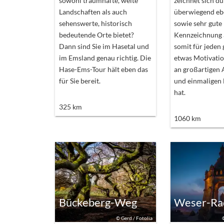
sowohl traumhafte, weite
zeichnet sich d
Landschaften als auch
überwiegend eb
sehenswerte, historisch
sowie sehr gute
bedeutende Orte bietet?
Kennzeichnung a
Dann sind Sie im Hasetal und
somit für jeden 
im Emsland genau richtig. Die
etwas Motivati
Hase-Ems-Tour hält eben das
an großartigen 
für Sie bereit.
und einmaligen 
hat.
325
km
1060
km
Bückeberg-Weg
Weser-R
©
Gerd / Fotolia