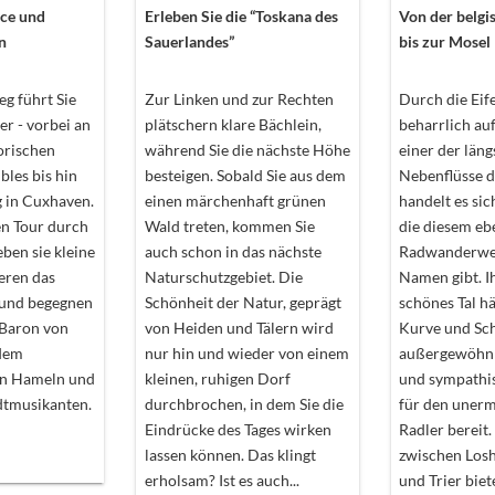
ce und
Erleben Sie die “Toskana des
Von der belgi
n
Sauerlandes”
bis zur Mosel
g führt Sie
Zur Linken und zur Rechten
Durch die Eife
er - vorbei an
plätschern klare Bächlein,
beharrlich au
torischen
während Sie die nächste Höhe
einer der läng
les bis hin
besteigen. Sobald Sie aus dem
Nebenflüsse d
 in Cuxhaven.
einen märchenhaft grünen
handelt es sic
en Tour durch
Wald treten, kommen Sie
die diesem eb
eben sie kleine
auch schon in das nächste
Radwanderwe
eren das
Naturschutzgebiet. Die
Namen gibt. I
und begegnen
Schönheit der Natur, geprägt
schönes Tal hä
Baron von
von Heiden und Tälern wird
Kurve und Sch
dem
nur hin und wieder von einem
außergewöhnl
on Hameln und
kleinen, ruhigen Dorf
und sympathi
dtmusikanten.
durchbrochen, in dem Sie die
für den uner
Eindrücke des Tages wirken
Radler bereit
lassen können. Das klingt
zwischen Los
erholsam? Ist es auch...
und Trier biet