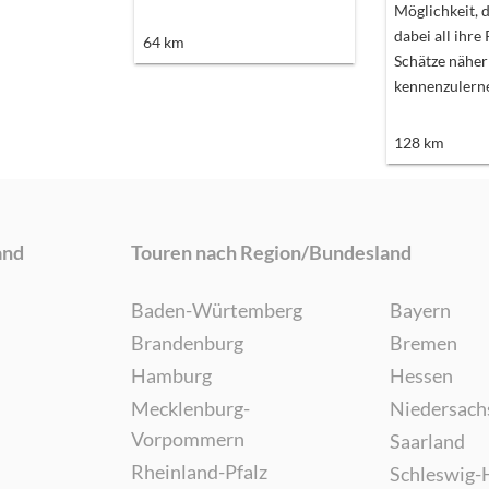
Möglichkeit, d
dabei all ihre
64
km
Schätze näher
kennenzulern
128
km
and
Touren nach Region/Bundesland
Baden-Würtemberg
Bayern
Brandenburg
Bremen
Hamburg
Hessen
Mecklenburg-
Niedersach
Vorpommern
Saarland
Rheinland-Pfalz
Schleswig-