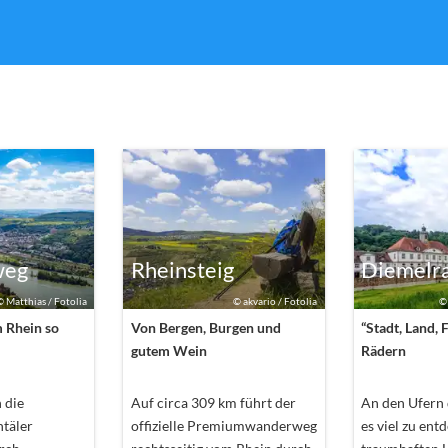
weg
Rheinsteig
Diemelr
©
Matthias / Fotolia
©
akvario / Fotolia
 Rhein so
Von Bergen, Burgen und
“Stadt, Land, 
gutem Wein
Rädern
 die
Auf circa 309 km führt der
An den Ufern 
ntäler
offizielle Premiumwanderweg
es viel zu en