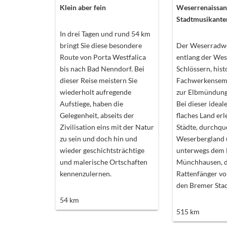
Klein aber fein
Weserrenaissan
Stadtmusikante
In drei Tagen und rund 54 km
bringt Sie diese besondere
Der Weserradwe
Route von Porta Westfalica
entlang der Wes
bis nach Bad Nenndorf. Bei
Schlössern, his
dieser Reise meistern Sie
Fachwerkensemb
wiederholt aufregende
zur Elbmündung
Aufstiege, haben die
Bei dieser ideal
Gelegenheit, abseits der
flaches Land erl
Zivilisation eins mit der Natur
Städte, durchqu
zu sein und doch hin und
Weserbergland 
wieder geschichtsträchtige
unterwegs dem 
und malerische Ortschaften
Münchhausen, 
kennenzulernen.
Rattenfänger v
den Bremer Sta
54
km
515
km