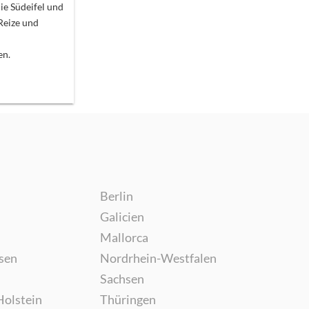
ie Südeifel und
 Reize und
en.
Berlin
Galicien
Mallorca
sen
Nordrhein-Westfalen
Sachsen
Holstein
Thüringen