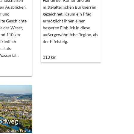
Landschaften
Hände der Römer und der
en Ausblicken,
mittelalterlichen Burgherren
r und
gezeichnet. Kaum ein Pfad
lte Geschichte
ermöglicht Ihnen einen
s der Weser,
besseren Einblick in diese
rund 110 km
außergewöhnliche Region, als
 friedlich
der Eifelsteig.
al als
asserfall.
313
km
Radweg
©
Libor / Fotolia