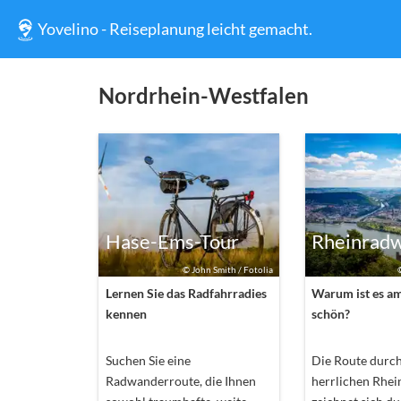
Yovelino - Reiseplanung leicht gemacht.
Nordrhein-Westfalen
Hase-Ems-Tour
Rheinrad
©
John Smith / Fotolia
Lernen Sie das Radfahrradies
Warum ist es am
kennen
schön?
Suchen Sie eine
Die Route durch
Radwanderroute, die Ihnen
herrlichen Rhei