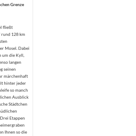
schen Grenze
l fließt
f rund 128 km
sten
er Mosel. Dabei
h um die Kyll,
enso langen
g seinen
hr märchenhaft
lt hinter jeder
leife so manch
ichen Ausblick
sche Städtchen
müdlichen
. Drei Etappen
heimergraben
en Ihnen so die