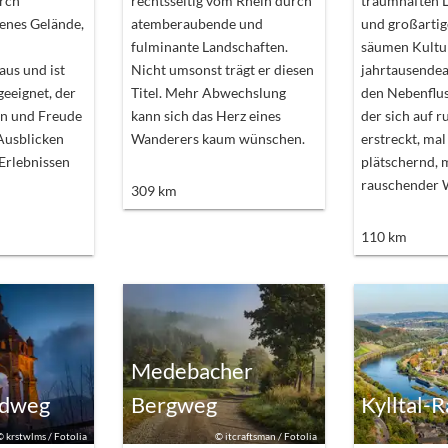
urch
rechtsseitig vom Rhein durch
traumhaften 
enes Gelände,
atemberaubende und
und großartig
fulminante Landschaften.
säumen Kultu
us und ist
Nicht umsonst trägt er diesen
jahrtausendea
geeignet, der
Titel. Mehr Abwechslung
den Nebenflus
on und Freude
kann sich das Herz eines
der sich auf 
Ausblicken
Wanderers kaum wünschen.
erstreckt, mal
Erlebnissen
plätschernd, m
rauschender W
309
km
110
km
Medebacher
adweg
Bergweg
Kylltal-
©
krstwlms / Fotolia
©
itcraftsman / Fotolia