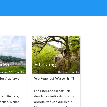
adweg
Eifelsteig
©
andrzej2012 / Fotolia
©
crimson / Fotolia
Fluss” auf zwei
Wo Feuer auf Wasser trifft
Die Eifel. Landschaftlich
der Diemel gibt
durch den Vulkanismus und
tdecken. Neben
architektonisch durch die