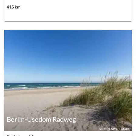
415
km
Berlin-Usedom Radweg
©
Bauer Alex / Fotolia