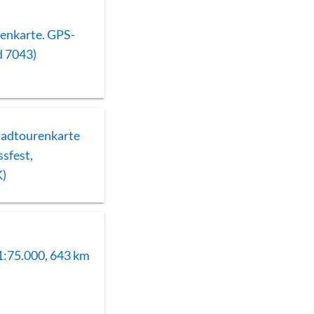
enkarte. GPS-
d 7043)
Radtourenkarte
ssfest,
K)
1:75.000, 643 km