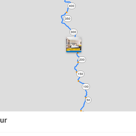
400
350
300
250
200
150
100
50
0
our