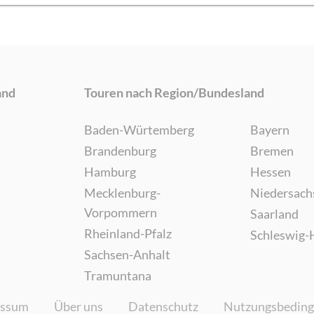
and
Touren nach Region/Bundesland
Baden-Würtemberg
Bayern
Brandenburg
Bremen
Hamburg
Hessen
Mecklenburg-
Niedersach
Vorpommern
Saarland
Rheinland-Pfalz
Schleswig-
Sachsen-Anhalt
Tramuntana
essum
Über uns
Datenschutz
Nutzungsbedin