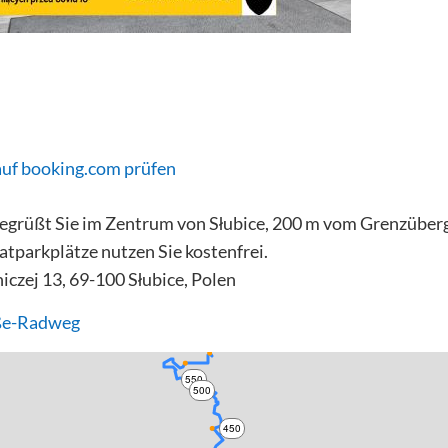
auf booking.com prüfen
begrüßt Sie im Zentrum von Słubice, 200 m vom Grenzüberg
tparkplätze nutzen Sie kostenfrei.
iczej 13, 69-100 Słubice, Polen
ße-Radweg
550
500
450