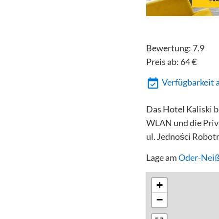
Bewertung:
7.9
Preis ab:
64
€
Verfügbarkeit 
Das Hotel Kaliski 
WLAN und die Priva
ul. Jedności Robotn
Lage am
Oder-Nei
+
−