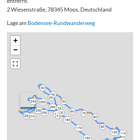
entfernt.
2 Wiesenstraße, 78345 Moos, Deutschland
Lage am
Bodensee-Rundwanderweg
+
−
30
40
20
240
50
250
260
10
230
60
200
270
70
190
220
0
210
80
180
90
170
100
110
160