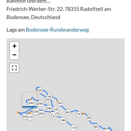
Bahnhof und dem...
Friedrich-Werber-Str. 22, 78315 Radolfzell am
Bodensee, Deutschland
Lage am
Bodensee-Rundwanderweg
+
−
30
40
20
240
50
250
260
10
230
60
200
270
70
190
220
0
210
80
180
90
170