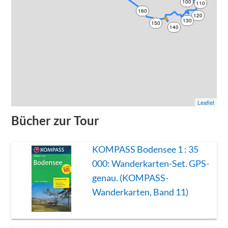
100
110
160
120
130
150
140
Leaflet
Bücher zur Tour
KOMPASS Bodensee 1 : 35
000: Wanderkarten-Set. GPS-
genau. (KOMPASS-
Wanderkarten, Band 11)