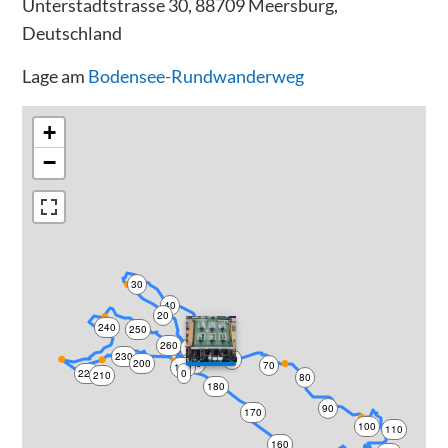
Unterstadtstrasse 30, 88709 Meersburg,
Deutschland
Lage am
Bodensee-Rundwanderweg
+
−
30
40
20
240
50
250
260
10
230
60
200
270
70
190
220
0
210
80
180
90
170
100
110
160