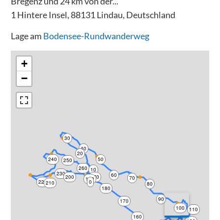
Bregenz und 24 km von der...
1 Hintere Insel, 88131 Lindau, Deutschland
Lage am
Bodensee-Rundwanderweg
+
−
30
40
20
240
50
250
260
10
230
60
200
270
70
190
220
0
210
80
180
90
170
100
110
160